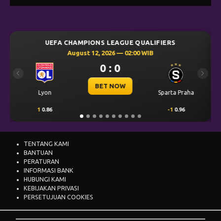
S LEAGUE QUALIFIERS
UEFA CHAMPIONS LEA
 2026 — 02:00 WIB
August 12, 2026 
0 : 0
0 : 
Previous
Next
ET NOW
BET N
Sparta Praha
SK Sturm Graz
-1
0.96
-0.5
0.95
TENTANG KAMI
BANTUAN
PERATURAN
INFORMASI BANK
HUBUNGI KAMI
KEBIJAKAN PRIVASI
PERSETUJUAN COOKIES