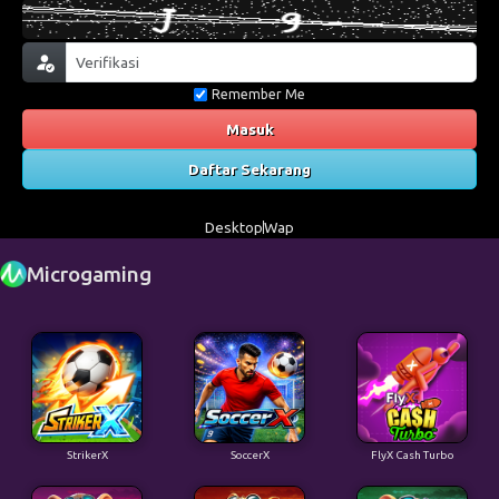
Remember Me
Masuk
Daftar Sekarang
Desktop
Wap
Microgaming
StrikerX
SoccerX
FlyX Cash Turbo