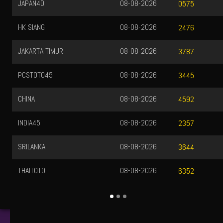
JAPAN4D
08-08-2026
0575
HK SIANG
08-08-2026
2476
JAKARTA TIMUR
08-08-2026
3787
PCSTOTO45
08-08-2026
3445
CHINA
08-08-2026
4592
INDIA45
08-08-2026
2357
SRILANKA
08-08-2026
3644
THAITOTO
08-08-2026
6352