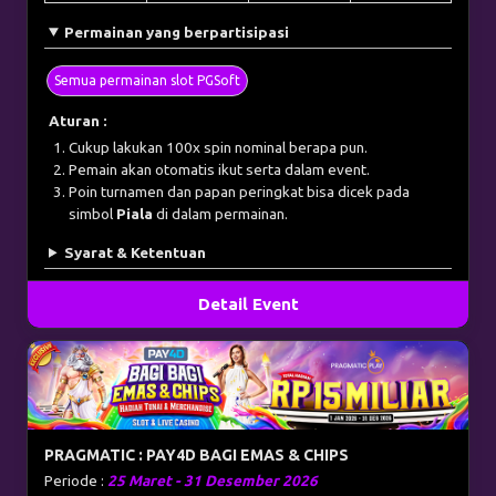
Permainan yang berpartisipasi
Semua permainan slot PGSoft
Aturan :
Cukup lakukan 100x spin nominal berapa pun.
Pemain akan otomatis ikut serta dalam event.
Poin turnamen dan papan peringkat bisa dicek pada
simbol
Piala
di dalam permainan.
Syarat & Ketentuan
Detail Event
PRAGMATIC : PAY4D BAGI EMAS & CHIPS
Periode :
25 Maret - 31 Desember 2026