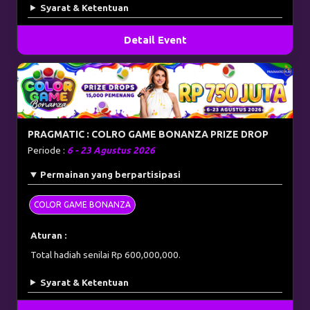
Syarat & Ketentuan
Detail Event
PRAGMATIC : COLRO GAME BONANZA PRIZE DROP
Periode :
6 - 23 Agustus 2026
Permainan yang berpartisipasi
COLOR GAME BONANZA
Aturan :
Total hadiah senilai Rp 600,000,000.
Syarat & Ketentuan