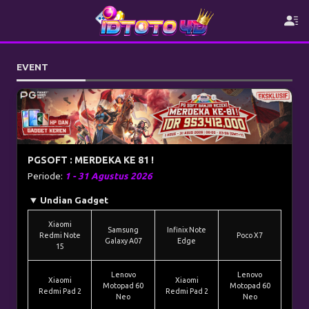
EVENT
PGSOFT : MERDEKA KE 81 !
Periode:
1 - 31 Agustus 2026
Undian Gadget
Xiaomi
Samsung
Infinix Note
Redmi Note
Poco X7
Galaxy A07
Edge
15
Lenovo
Lenovo
Xiaomi
Xiaomi
Motopad 60
Motopad 60
Redmi Pad 2
Redmi Pad 2
Neo
Neo