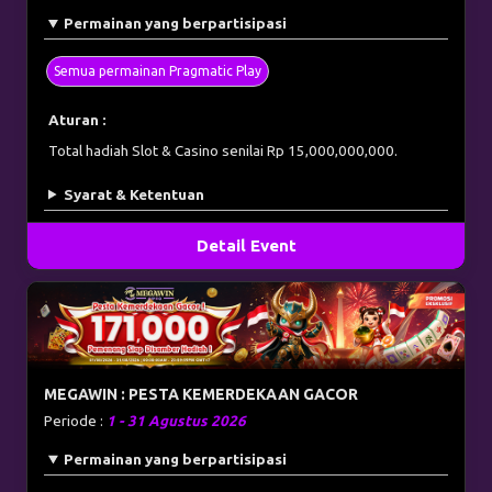
Permainan yang berpartisipasi
Semua permainan Pragmatic Play
Aturan :
Total hadiah Slot & Casino senilai Rp 15,000,000,000.
Syarat & Ketentuan
Detail Event
MEGAWIN : PESTA KEMERDEKAAN GACOR
Periode :
1 - 31 Agustus 2026
Permainan yang berpartisipasi